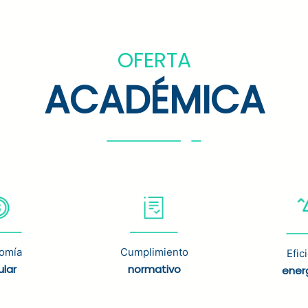
OFERTA
ACADÉMICA
omía
Cumplimiento
Efic
ular
normativo
ener