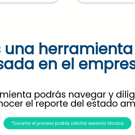
 una herramient
ada en el empres
amienta podrás navegar y dilig
cer el reporte del estado am
*Durante el proceso podrás solicitar asesoría técnica