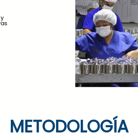
 y
vas
METODOLOGÍA