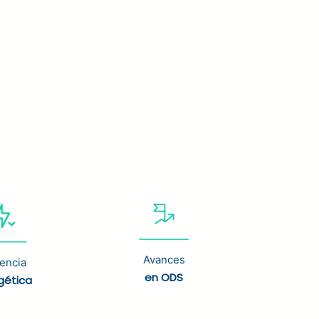
Avances
iencia
en ODS
gética